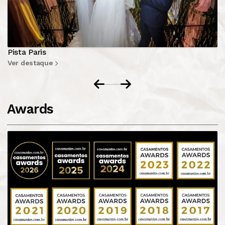
a Paris
Estr
destaque
Ver d
Awards