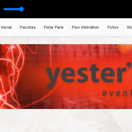
ank
olume 4 com DJ Serginho Brazil
Inicial
Pacotes
Pista Paris
Piso Interativo
Fotos
Ví