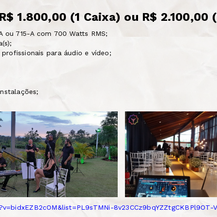
 R$ 1.800,00 (1 Caixa) ou R$ 2.100,00 
2-A ou 715-A com 700 Watts RMS;
(s);
rofissionais para áudio e vídeo;
instalações;
h?v=bidxEZB2cOM&list=PL9sTMNi-8v23CCz9bqYZZtgCKBPl9OT-V