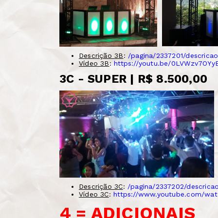
Descrição 3B
:
/pagina/2337201/descrica
Vídeo 3B
:
https://youtu.be/0LVWzv7OYy
3C - SUPER | R$ 8.500,00
Descrição 3C
:
/pagina/2337202/descrica
Vídeo 3C
:
https://www.youtube.com/wa
4 = ADICIONAIS