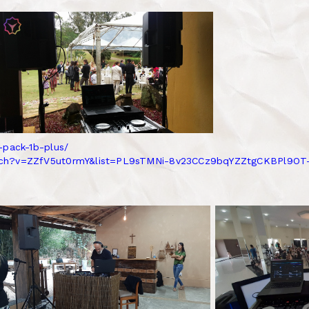
-pack-1b-plus/
tch?v=ZZfV5ut0rmY&list=PL9sTMNi-8v23CCz9bqYZZtgCKBPl9OT