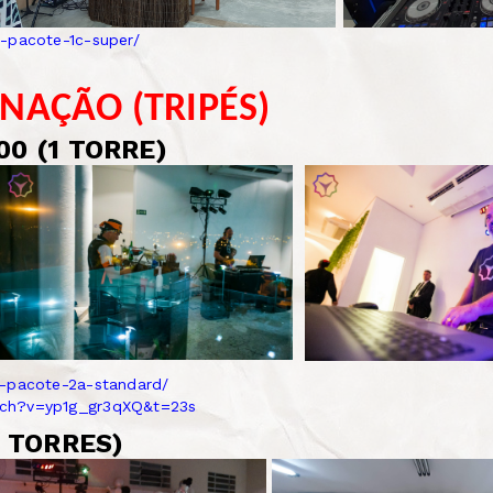
-pacote-1c-super/
INAÇÃO (TRIPÉS)
00 (1 TORRE)
o-pacote-2a-standard/
tch?v=yp1g_gr3qXQ&t=23s
2 TORRES)