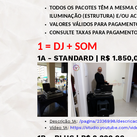
TODOS OS PACOTES TÊM A MESMA 
ILUMINAÇÃO (ESTRUTURA) E/OU AC
VALORES VÁLIDOS PARA PAGAMENTO
CONSULTE TAXAS PARA PAGAMENTO
1 = DJ + SOM
1A - STANDARD | R$ 1.850
Descrição 1A
:
/pagina/2336998/descricao
Vídeo 1A
:
https://studio.youtube.com/vi