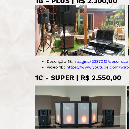
1B - PLUS | R$ 2.300,00
Descrição 1B
:
/pagina/2337012/descricao
Vídeo 1B
:
https://www.youtube.com/wa
1C - SUPER | R$ 2.550,00