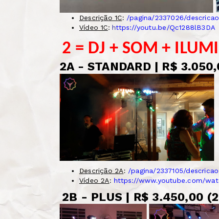
Descrição 1C
:
/pagina/2337026/descricao
Vídeo 1C
:
h
ttp
s://youtu.be/Qc1288lB3DA
2 = DJ + SOM + ILUM
2A - STANDARD | R$ 3.050,
Descrição 2A
:
/pagina/2337105/descrica
Vídeo 2A
:
https://www.youtube.com/wa
2B - PLUS | R$ 3.450,00 (