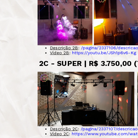
Descrição 2B
:
/pagina/2337106/descrica
Vídeo 2B
:
https://youtu.be/JSh1p6v6-Kg
2C - SUPER | R$ 3.750,00 
Descrição 2C
:
/pagina/2337107/descrica
Vídeo 2C
:
https://www.youtube.com/w