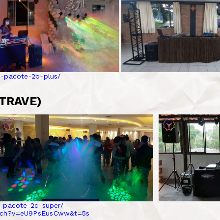
o-pacote-2b-plus/
(TRAVE)
o-pacote-2c-super/
atch?v=eU9PsEusCww&t=5s