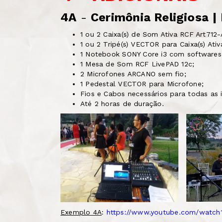
4A
-
Cerimônia Religiosa
|
1 ou 2 Caixa(s) de Som Ativa RCF Art71
1 ou 2 Tripé(s) VECTOR para Caixa(s) Ativa
1 Notebook SONY Core i3 com softwares p
1 Mesa de Som RCF LivePAD 12c;
2 Microfones ARCANO sem fio;
1 Pedestal VECTOR para Microfone;
Fios e Cabos necessários para todas as 
Até 2 horas de duração.
Exemplo 4A
:
https://www.youtube.com/watc