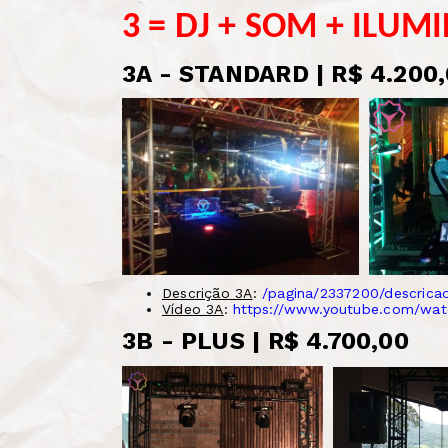
3 = DJ + SOM + ILUM
3A - STANDARD | R$ 4.200
Descrição 3A
:
/pagina/2337200/descrica
Vídeo 3A
:
https://www.youtube.com/wa
3B - PLUS | R$ 4.700,00