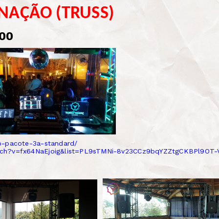
INAÇÃO (TRUSS)
,00
o-pacote-3a-standard/
tch?v=fx64NaEjoig&list=PL9sTMNi-8v23CCz9bqYZZtgCKBPl9OT-