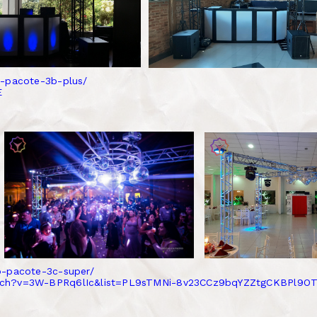
o-pacote-3b-plus/
E
o-pacote-3c-super/
tch?v=3W-BPRq6lIc&list=PL9sTMNi-8v23CCz9bqYZZtgCKBPl9OT