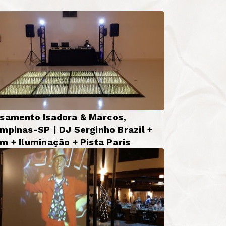
samento Isadora & Marcos,
mpinas-SP | DJ Serginho Brazil +
m + Iluminação + Pista Paris