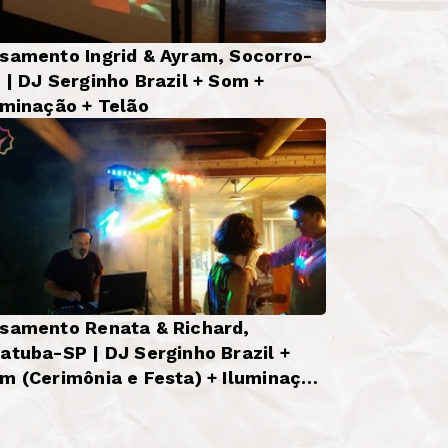
samento Ingrid & Ayram, Socorro-
 | DJ Serginho Brazil + Som +
uminação + Telão
samento Renata & Richard,
atuba-SP | DJ Serginho Brazil +
m (Cerimônia e Festa) + Iluminação
sica