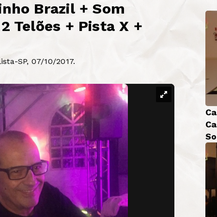
inho Brazil + Som
2 Telões + Pista X +
sta-SP, 07/10/2017.
Ca
Ca
So