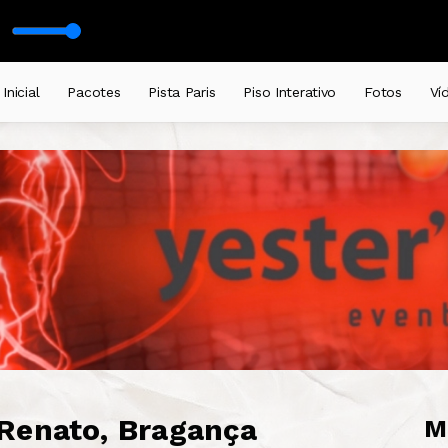
Inicial
Pacotes
Pista Paris
Piso Interativo
Fotos
Ví
Renato, Bragança
M