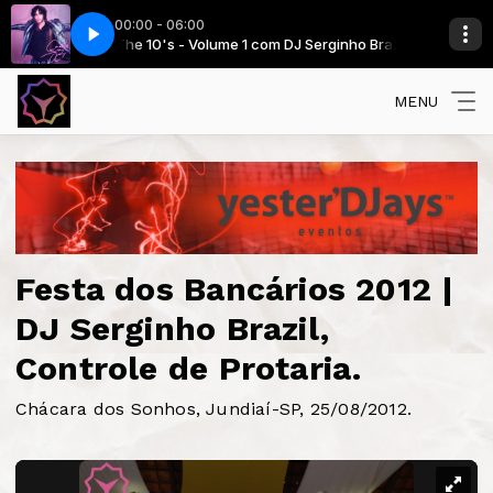
00:00 - 06:00
inho Brazil
Darin - Can't Stay Away
The 10's - Volume 1 com DJ Serginho Brazil
MENU
Festa dos Bancários 2012 |
DJ Serginho Brazil,
Controle de Protaria.
Chácara dos Sonhos, Jundiaí-SP, 25/08/2012.