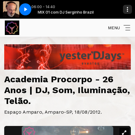
06:00 - 14:40
il
censored)
MIX 01 com DJ Serginho Brazil
Sak Noel - Loca People (Uncensored)
MENU
Academia Procorpo - 26
Anos | DJ, Som, Iluminação,
Telão.
Espaço Amparo, Amparo-SP, 18/08/2012.