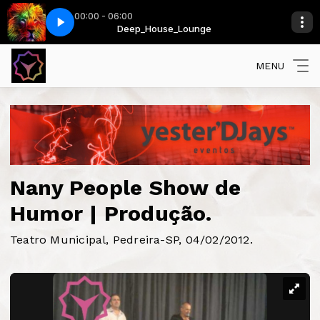
00:00 - 06:00
Grant Nelson Remix)
Deep_House_Lounge
Sam Smith - Im Not The Only One (Grant Nelson Remi
MENU
Nany People Show de
Humor | Produção.
Teatro Municipal, Pedreira-SP, 04/02/2012.