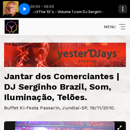
00:00 - 06:00
ove It (Extended)
Serginho Brazil
The 10's - Volume 1 com DJ Serginho Brazil
Icona Pop Feat Charli XCX - I Love It (Extended)
MENU
Jantar dos Comerciantes |
DJ Serginho Brazil, Som,
Iluminação, Telões.
Buffet Ki-Festa Passarin, Jundiaí-SP, 19/11/2010.