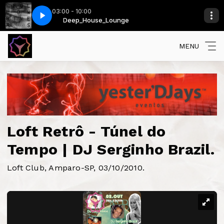
03:00 - 10:00
e Magician Remix)
Deep_House_Lounge
Lykke Li - I Follow Rivers (The Magician Remix)
MENU
Loft Retrô - Túnel do
Tempo | DJ Serginho Brazil.
Loft Club, Amparo-SP, 03/10/2010.