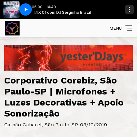
06:00 - 14:40
 The Weekend
MIX 01 com DJ Serginho Brazil
Coldplay Feat Beyonce - Hymn For The Weekend
MENU
Corporativo Corebiz, São
Paulo-SP | Microfones +
Luzes Decorativas + Apoio
Sonorização
Galpão Cabaret, São Paulo-SP, 03/10/2019.