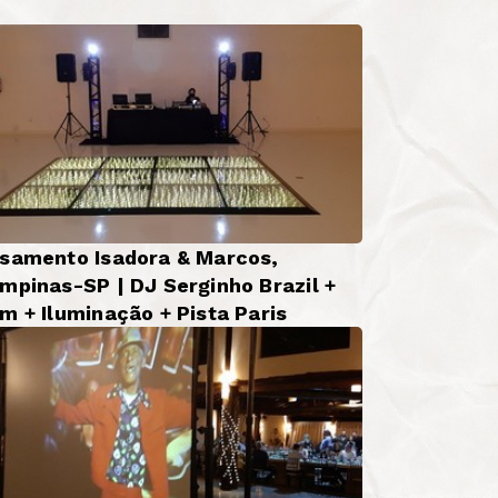
samento Isadora & Marcos,
mpinas-SP | DJ Serginho Brazil +
m + Iluminação + Pista Paris