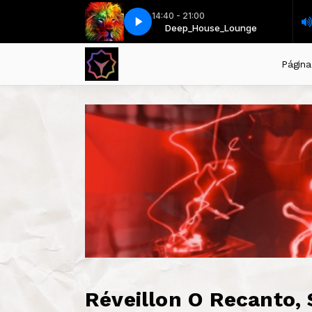
14:40 - 21:00
 Ezra - Budapest (Slow Remix)
Deep_House_Lounge
Deep_House_Lounge
George Ezra - Budapest (Slow Remix)
Página 
Réveillon O Recanto, 