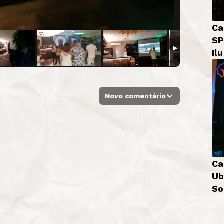
Ca
SP
Il
Novo comentário
Ca
Ub
So
Bá