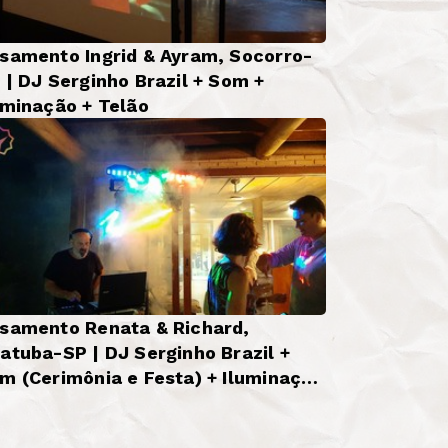
samento Ingrid & Ayram, Socorro-
 | DJ Serginho Brazil + Som +
uminação + Telão
samento Renata & Richard,
atuba-SP | DJ Serginho Brazil +
m (Cerimônia e Festa) + Iluminação
sica