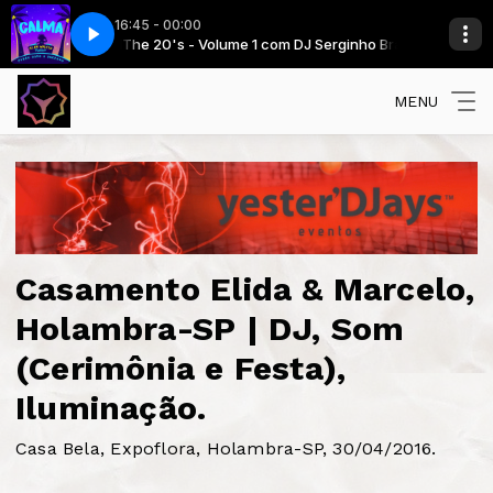
16:45 - 00:00
 Walker Remix)
ginho Brazil
The 20's - Volume 1 com DJ Serginho Brazil
Pedro Capó, Alan Walker, Farruko - Calma (Alan Walker Re
MENU
Casamento Elida & Marcelo,
Holambra-SP | DJ, Som
(Cerimônia e Festa),
Iluminação.
Casa Bela, Expoflora, Holambra-SP, 30/04/2016.