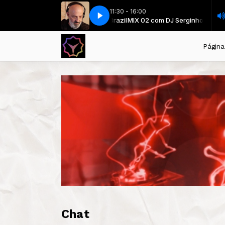
11:30 - 16:00
Ways (Bournes Legacy - UK Remix Short)
MIX 02 com DJ Serginho Brazil
MIX 02 com DJ Serginho Brazil
Moby - Extreme Ways (Bournes 
Página 
Chat