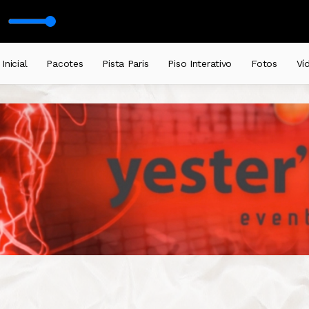
Legacy - UK Remix Short)
Inicial
Pacotes
Pista Paris
Piso Interativo
Fotos
Ví