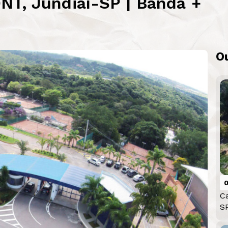
NT, Jundiaí-SP | Banda +
O
0
C
S