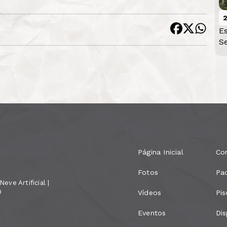
Es
Se
Página Inicial
Co
Fotos
Pa
eve Artificial |
D
Vídeos
Pis
Eventos
Dis