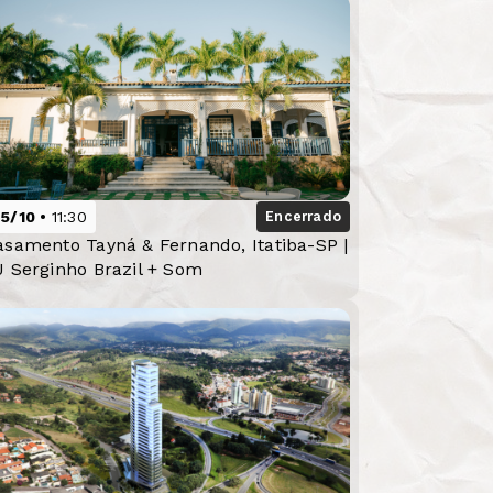
25/10
11:30
Encerrado
asamento Tayná & Fernando, Itatiba-SP |
J Serginho Brazil + Som