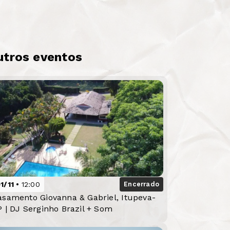
utros eventos
1/11
12:00
Encerrado
asamento Giovanna & Gabriel, Itupeva-
P | DJ Serginho Brazil + Som