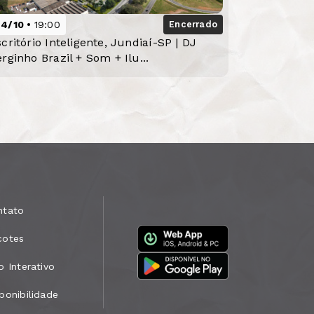
24/10
19:00
Encerrado
critório Inteligente, Jundiaí-SP | DJ
rginho Brazil + Som + Ilu...
ntato
cotes
o Interativo
ponibilidade