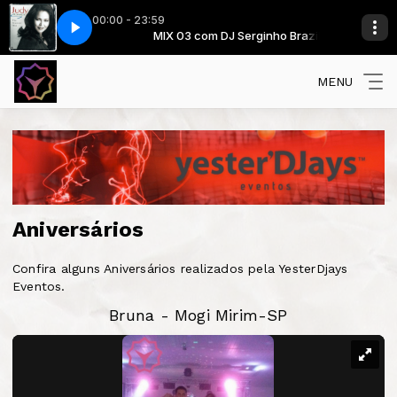
00:00 - 23:59
inho Brazil
 You Will You Love Me
MIX 03 com DJ Serginho Brazil
Judy Torres - Love You Will You Love Me
MENU
Aniversários
Confira alguns Aniversários realizados pela YesterDjays
Eventos.
Bruna - Mogi Mirim-SP