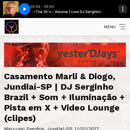
00:00 - 06:00
ything (Extended)
erginho Brazil
erginho Brazil
The 10's - Volume 1 com DJ Serginho Brazil
The 70's - Volume 1 com DJ Serginho Brazil
Pitbull Feat Ne Yo, Afrojack, Nayer - Give Me Everything
MENU
Casamento Marli & Diogo,
Jundiaí-SP | DJ Serginho
Brazil + Som + Iluminação +
Pista em X + Video Lounge
(clipes)
Marcussi Eventos, Jundiaí-SP, 11/02/2017.