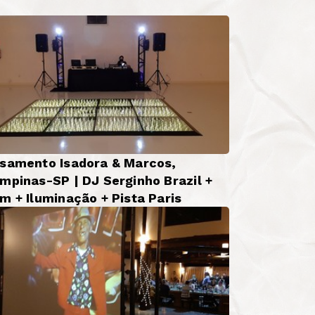
samento Isadora & Marcos,
mpinas-SP | DJ Serginho Brazil +
m + Iluminação + Pista Paris