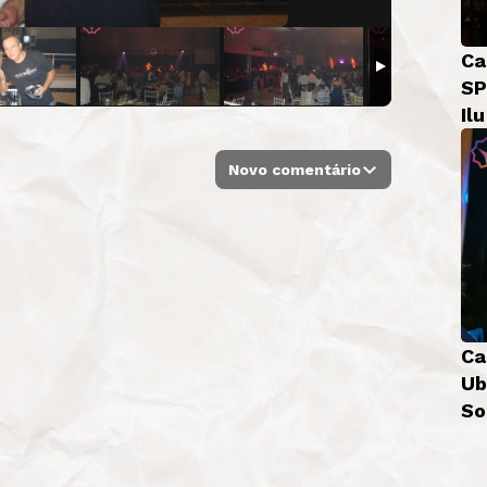
Ca
SP
Il
Novo comentário
Ca
Ub
So
Bá