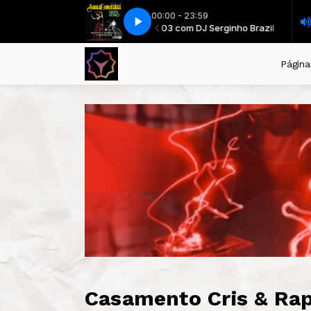
00:00 - 23:59
Santa Esmeralda - House Of The Risin
MIX 03 com DJ Serginho Brazil
MIX 03 
Página 
Casamento Cris & Rap