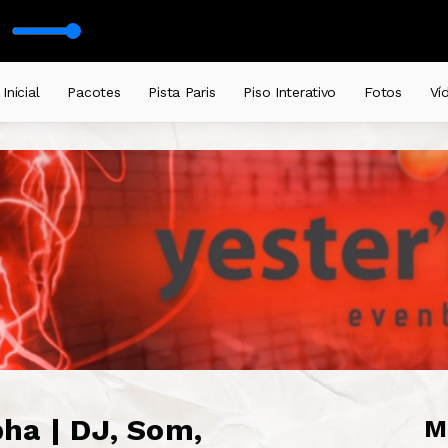
g Sun
com DJ Serginho Brazil
Santa Esmeralda - House Of The Rising Sun
Inicial
Pacotes
Pista Paris
Piso Interativo
Fotos
Ví
ha | DJ, Som,
M