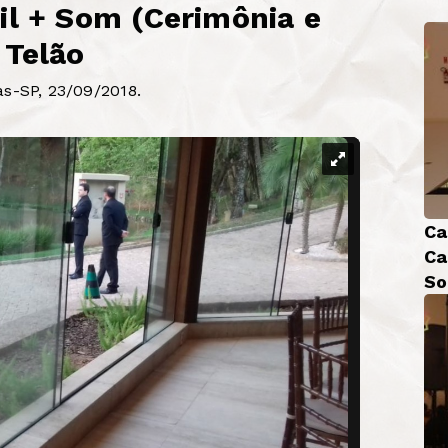
il + Som (Cerimônia e
 Telão
as-SP, 23/09/2018.
Ca
Ca
So