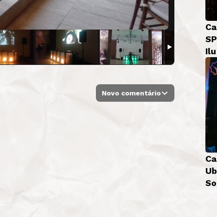
Ca
SP
Il
Novo comentário
Ca
Ub
So
Bá