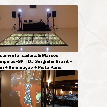
samento Isadora & Marcos,
mpinas-SP | DJ Serginho Brazil +
m + Iluminação + Pista Paris