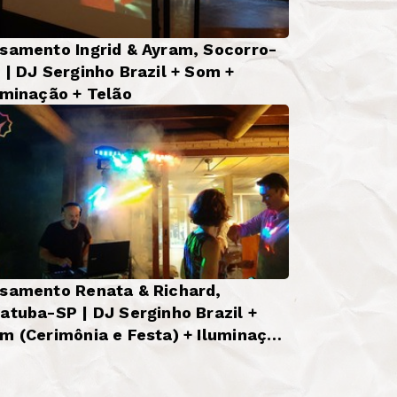
samento Ingrid & Ayram, Socorro-
 | DJ Serginho Brazil + Som +
uminação + Telão
samento Renata & Richard,
atuba-SP | DJ Serginho Brazil +
m (Cerimônia e Festa) + Iluminação
sica