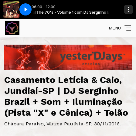
06:00 - 12:00
rginho Brazil
Sister Sledge - We Are Family
The 70's - Volume 1 com DJ Serginho Brazil
MENU
Casamento Letícia & Caio,
Jundiaí-SP | DJ Serginho
Brazil + Som + Iluminação
(Pista "X" e Cênica) + Telão
Chácara Paraíso, Várzea Paulista-SP, 30/11/2018.