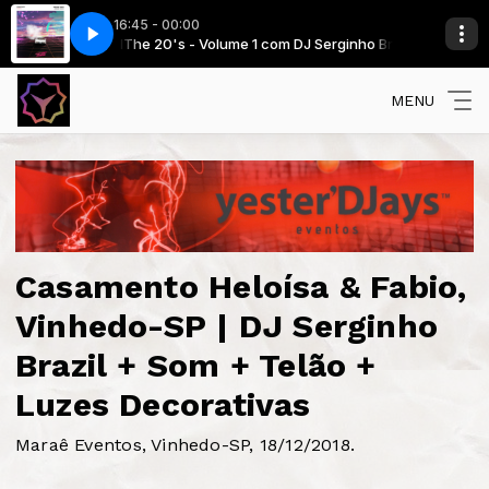
16:45 - 00:00
ginho Brazil
an Remix)
Nowakowski - Remedy (Deepsan Remix)
The 20's - Volume 1 com DJ Serginho Brazil
MENU
Casamento Heloísa & Fabio,
Vinhedo-SP | DJ Serginho
Brazil + Som + Telão +
Luzes Decorativas
Maraê Eventos, Vinhedo-SP, 18/12/2018.