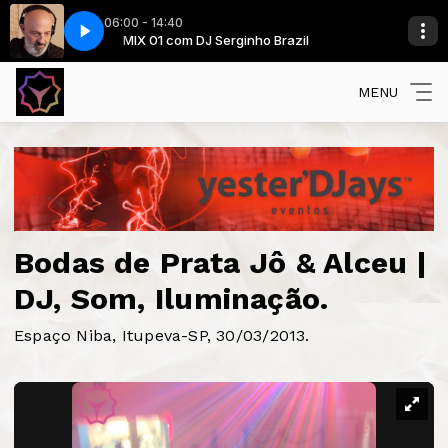
06:00 - 14:40
in (Extended Mix)
zil
MIX 01 com DJ Serginho Brazil
Jennifer Lopez Feat Pitbull - Dance Again (Extended Mi
MENU
Bodas de Prata Jô & Alceu |
DJ, Som, Iluminação.
Espaço Niba, Itupeva-SP, 30/03/2013.