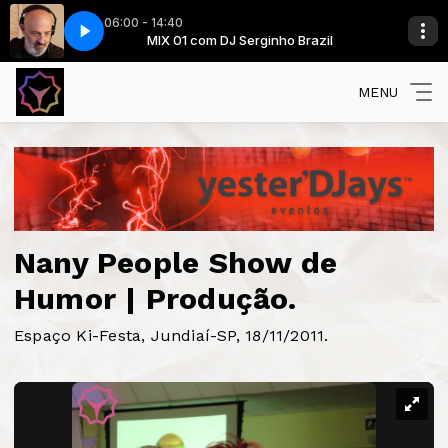
06:00 - 14:40
enny Benassi Remix)
azil
MIX 01 com DJ Serginho Brazil
Benni Bennassi - Born To Be Alive (Benny Benassi Re
MENU
Nany People Show de
Humor | Produção.
Espaço Ki-Festa, Jundiaí-SP, 18/11/2011.