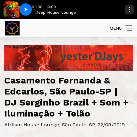
03:00 - 10:00
lcaraz Remix)
Deep_House_Lounge
Shakira - Me Enamoré (Pablo Mas & Juán Alcaraz Remix)
MENU
Casamento Fernanda &
Edcarlos, São Paulo-SP |
DJ Serginho Brazil + Som +
Iluminação + Telão
Afrikan House Lounge, São Paulo-SP, 22/09/2019.