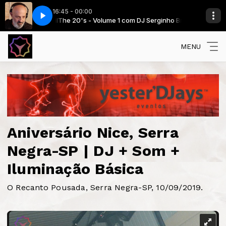
16:45 - 00:00
cal Mix Extended)
rginho Brazil
Deep_House_Lounge
The 20's - Volume 1 com DJ Serginho Brazil
Mòo & Jo, Demayä Feat Arkadyan & Eribertho Cruzado 
MENU
Aniversário Nice, Serra
Negra-SP | DJ + Som +
Iluminação Básica
O Recanto Pousada, Serra Negra-SP, 10/09/2019.