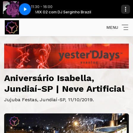
11:30 - 16:00
il
sto Remix)
MIX 02 com DJ Serginho Brazil
John Legend - All Of Me (Tiësto Remix)
MENU
Aniversário Isabella,
Jundiaí-SP | Neve Artificial
Jujuba Festas, Jundiaí-SP, 11/10/2019.