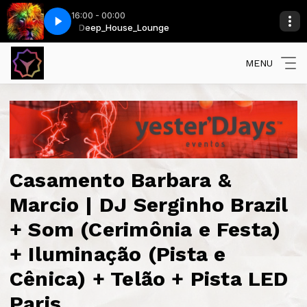
16:00 - 00:00
Deep_House_Lounge
Claudia Gerini - Maniac
MENU
Casamento Barbara &
Marcio | DJ Serginho Brazil
+ Som (Cerimônia e Festa)
+ Iluminação (Pista e
Cênica) + Telão + Pista LED
Paris