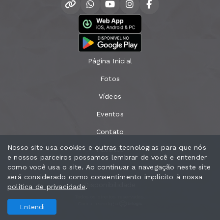
Página Inicial
Fotos
Vídeos
Eventos
Contato
Nosso site usa cookies e outras tecnologias para que nós
Pacotes
e nossos parceiros possamos lembrar de você e entender
como você usa o site. Ao continuar a navegação neste site
Piso Interativo
será considerado como consentimento implícito à nossa
Disponibilidade
política de privacidade
.
Todos os direitos reservados.
Com a tecnologia
Entendi