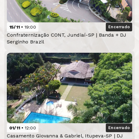
15/11
19:00
Encerrado
Confraternização CONT, Jundiaí-SP | Banda + DJ
Serginho Brazil
01/11
12:00
Encerrado
Casamento Giovanna & Gabriel, Itupeva-SP | DJ