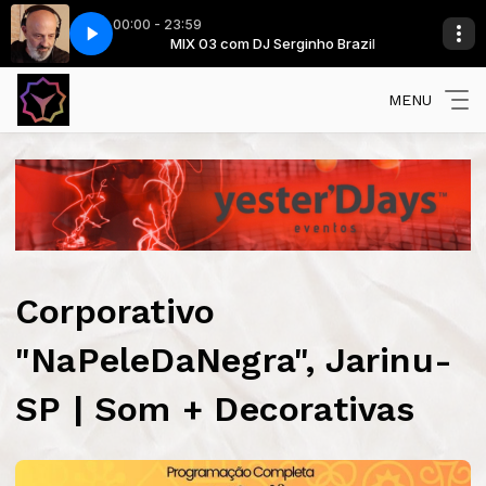
00:00 - 23:59
o Brazil
yksopp Remix)
MIX 03 com DJ Serginho Brazil
Coldplay - Clocks (Royksopp Remix)
MENU
Corporativo
"NaPeleDaNegra", Jarinu-
SP | Som + Decorativas