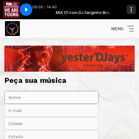
06:00 - 14:40
 We Are Young (Alvin Risk Remix)
erginho Brazil
MIX 01 com DJ Serginho Brazil
Fun Feat Janelle Monae - We Are Young 
MENU
Peça sua música
Nome:
E-mail:
Cidade:
Estado: