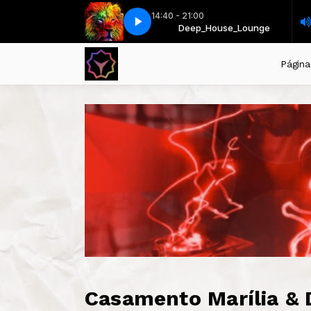
14:40 - 21:00
t Shaya - I Wonder (Nu Gianni Remix)
Deep_House_Lounge
Deep_House_Lounge
Dino MFU Feat Shaya - I Wonder (N
Página 
Casamento Marília & 