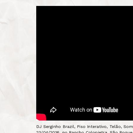
DJ Serginho Brazil, Piso Interativo, Telão, S
23/04/2016, no Rancho Colopietra, São Roque