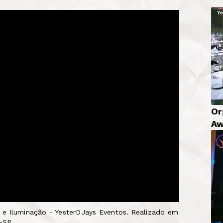
Or
Aw
om e Iluminação - YesterDJays Eventos. Realizado em
-SP.