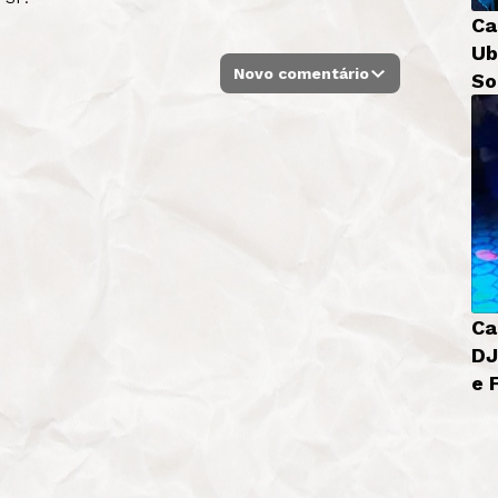
Ca
Ub
Novo comentário
So
Bá
Ca
DJ
e 