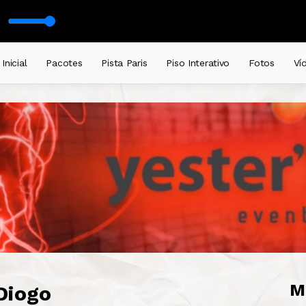
u Gianni Remix)
Inicial
Pacotes
Pista Paris
Piso Interativo
Fotos
Ví
M
Diogo