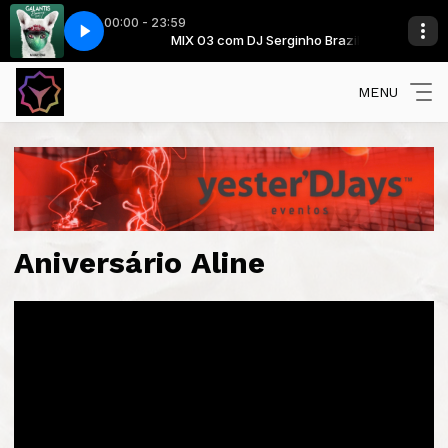
00:00 - 23:59
inho Brazil
 (U I) (Kaskade Remix)
MIX 03 com DJ Serginho Brazil
Galantis - Runaway (U I) (Kaskade Remix)
MENU
Aniversário Aline