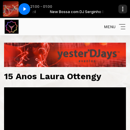
21:00 - 01:00
obody (Loves Me Better) (Extended)
Serginho Brazil
New Bossa com DJ Serginho Brazil
Felix Jaehn Feat Jasmine Thompson -
MENU
15 Anos Laura Ottengy