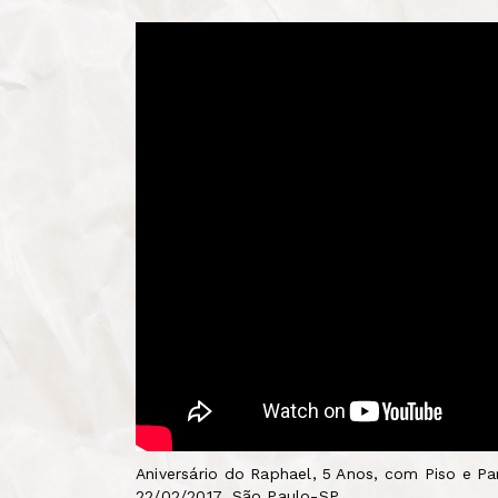
Aniversário do Raphael, 5 Anos, com Piso e Pa
22/02/2017, São Paulo-SP.