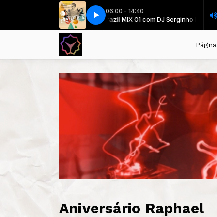
06:00 - 14:40
hulz - Prayer In C (Robin Schulz Remix)
MIX 01 com DJ Serginho Brazil
MIX 01 com DJ Serginho Brazil
Lilly Wood And The Prick Robin Sc
Página 
Aniversário Raphael