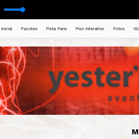
hulz - Prayer In C (Robin Schulz Remix)
Inicial
Pacotes
Pista Paris
Piso Interativo
Fotos
Ví
M