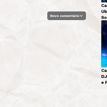
Ca
Ub
Novo comentário
So
Bá
Ca
DJ
e 