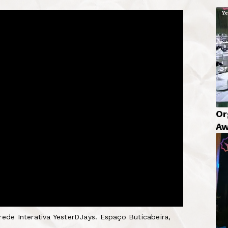
Or
Aw
rede Interativa YesterDJays. Espaço Buticabeira,