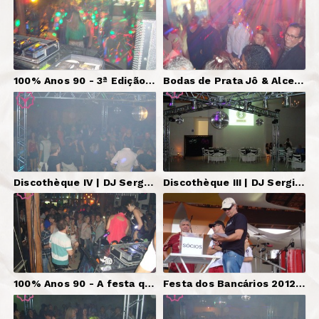
100% Anos 90 - 3ª Edição | DJs, Som, Iluminação, Telão.
Bodas de Prata Jô & Alceu | DJ, Som, Iluminação.
Discothèque IV | DJ Serginho Brazil, Som, Iluminação, Telões.
Discothèque III | DJ Serginho Brazil, Som, Iluminação, Telões.
100% Anos 90 - A festa que nunca foi feita | DJ, Som, Iluminação, Telão.
Festa dos Bancários 2012 | DJ Serginho Brazil, Controle de Protaria.