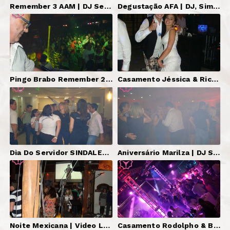
Remember 3 AAM | DJ Serginho Brazil.
Degustação AFA | DJ, Sim, Iluminação, Piso Interativo.
Pingo Brabo Remember 2014 | DJ Serginho Brazil, Telão.
Casamento Jéssica & Ricardo | DJ, Som, Iluminação, Telão, Som Igreja.
Dia Do Servidor SINDALESP | DJ, Som, Iluminação.
Aniversário Marilza | DJ Serginho Brazil, Som, Iluminação, Banda Discow.
Noite Mexicana | Video Lounge YesterDJays.
Casamento Rodolpho & Bruna | DJ Serginho Brazil.