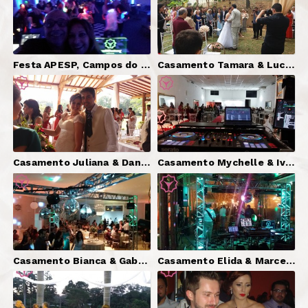
Festa APESP, Campos do Jordão-SP | DJ Serginho Brazil, Som, Iluminação, Cênica.
Casamento Tamara & Lucas, Campinas-SP | DJ Serginho Brazil, Som (Cerimônia e Festa).
Casamento Juliana & Danilo, Atibaia-SP | DJ Serginho Brazil, Som (Cerimônia e Festa).
Casamento Mychelle & Ivan, São Paulo-SP | DJ Serginho Brazil, Som (Cerimônia e Festa), Iluminação, Telão.
Casamento Bianca & Gabriel, Itatiba-SP | DJ, Som (Cerimônia e Festa), Iluminação, Telão, Pista X, Vinil Quadriculado.
Casamento Elida & Marcelo, Holambra-SP | DJ, Som (Cerimônia e Festa), Iluminação.