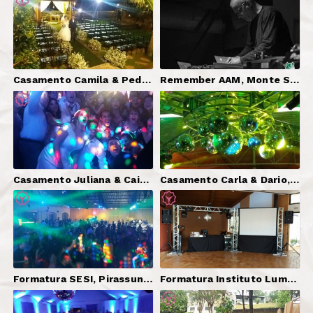
Casamento Camila & Pedro, Jundiaí-SP | DJ Serginho Brazil + Som (Cerimônia e Festa) + Iluminação + Pista em X + Telão + Vinil Quadriculado
Remember AAM, Monte Sião-MG | DJ Serginho Brazil + DJ Alan Godoy
Casamento Juliana & Caio, Bragança Paulista-SP | DJ Serginho Brazil + Som (Cerimônia e Festa) + Iluminação + Telão
Casamento Carla & Dario, Bragança Paulista-SP | DJ Serginho Brazil + Som + Iluminação + Pista X + 2 Telões + Iluminação Decorativa + Som Cerimônia
Formatura SESI, Pirassununga-SP | Mestre de Cerimônias e DJ Serginho Brazil, Som (Colação e Festa), Iluminação, 2 Telões, Piso Interativo.
Formatura Instituto Lumen, Campos do Jordão-SP | DJ Serginho Brazil, Som, Iluminação, Telão.