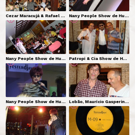
Cezar Maracujá & Rafael Portugal Show de Humor | Produção.
Nany People Show de Humor | Produção.
Nany People Show de Humor | Produção.
Patropi & Cia Show de Humor | Produção.
Nany People Show de Humor | Produção.
Lobão, Maurício Gasperini, Luiz Carlini - Show | DJ Serginho Brazil.