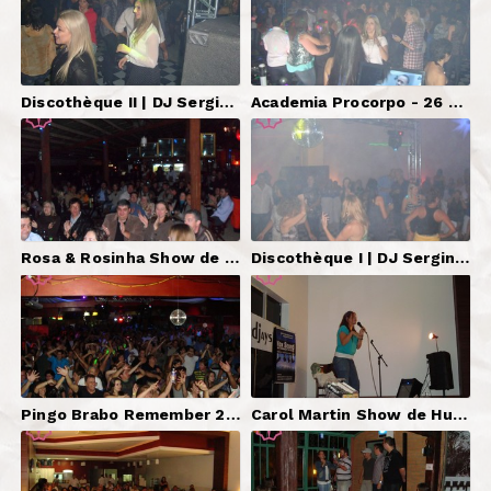
Discothèque II | DJ Serginho Brazil, Som, Iluminação, Telões.
Academia Procorpo - 26 Anos | DJ, Som, Iluminação, Telão.
Rosa & Rosinha Show de Humor | Produção, Som, Iluminação.
Discothèque I | DJ Serginho Brazil, Som, Iluminação, Telão.
Pingo Brabo Remember 2012 | DJ Serginho Brazil, Telão.
Carol Martin Show de Humor | Produção.