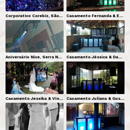
Corporativo Corebiz, São Paulo-SP | Microfones + Luzes Decorativas + Apoio Sonorização
Casamento Fernanda & Edcarlos, São Paulo-SP | DJ Serginho Brazil + Som + Iluminação + Telão
Aniversário Nice, Serra Negra-SP | DJ + Som + Iluminação Básica
Casamento Jéssica & Daniel | DJ Serginho Brazil + Som (Cerimônia e Festa) + Iluminação + Telão
Casamento Jessika & Vinicyus, Santa Isabel-SP | DJ Serginho Brazil + Som (Cerimônia e Festa)
Casamento Juliana & Gustavo, Cabreúva-SP | DJ Serginho Brazil + Som + Iluminação