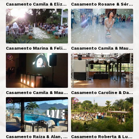
Casamento Camila & Elizeu, Engenheiro Coelho-SP | DJ Serginho Brazil + Som (Cerimônia e Recepção) + Telão + Luzes Decorativas
Casamento Rosane & Sérgio, Campinas-SP | DJ Serginho Brazil + Som + Iluminação (Pista e Cênica) + Telão
Casamento Marina & Felipe, Itatiba-SP | DJ Serginho Brazil + Som (Cerimônia e Festa) + Iluminação
Casamento Camila & Maurício 2, Campinas-SP | DJ Serginho Brazil + Som (Cerimônia e Festa) + Iluminação + Telão [Fotos: Junior Caiuby]
Casamento Camila & Maurício 1, Campinas-SP | DJ Serginho Brazil + Som (Cerimônia e Festa) + Iluminação + Telão
Casamento Caroline & Danilo, Vinhedo-SP | DJ Serginho Brazil + Som (Cerimônia e Festa)+ Iluminação + Pista X + Telão
Casamento Raiza & Alan, Ubatuba-SP | DJ Serginho Brazil + Som (Cerimônia e Festa) + Iluminação + Luzes Decorativas
Casamento Roberta & Luis Henrique, Vinhedo-SP | DJ Serginho Brazil + Som (Cerimônia + Festa) + Telão + Iluminação Pista e Cênica + Cortina LED Gráfica