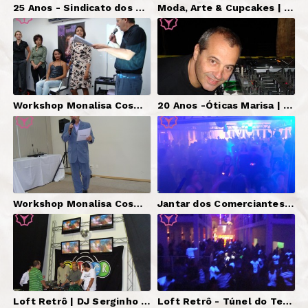
25 Anos - Sindicato dos Bancários de Jundiaí | DJ e Mestre de Cerimônias Serginho Brazil, Som.
Moda, Arte & Cupcakes | DJ Serginho Brazil, Som.
Workshop Monalisa Cosméticos | Mestre de Cerimônias.
20 Anos -Óticas Marisa | DJ Serginho Brazil.
Workshop Monalisa Cosméticos | Mestre de Cerimônias.
Jantar dos Comerciantes | DJ Serginho Brazil, Som, Iluminação, Telões.
Loft Retrô | DJ Serginho Brazil.
Loft Retrô - Túnel do Tempo | DJ Serginho Brazil.