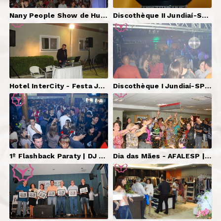
Nany People Show de Humor | Produção.
Discothèque II Jundiaí-SP | DJ Serginho Brazil, Som, Iluminação, Telões.
Hotel InterCity - Festa Junina | DJ Serginho Brazil, Som.
Discothèque I Jundiaí-SP | DJ Serginho Brazil, Som, Iluminação, Telão.
1º Flashback Paraty | DJ Serginho Brazil.
Dia das Mães - AFALESP | DJ Serginho Brazil.