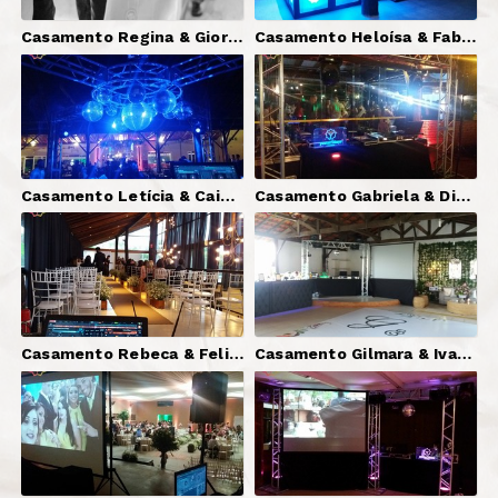
Casamento Regina & Giorgio - Valinhos-SP | DJ Serginho Brazil + Som + Iluminação Básica
Casamento Heloísa & Fabio, Vinhedo-SP | DJ Serginho Brazil + Som + Telão + Luzes Decorativas
Casamento Letícia & Caio, Jundiaí-SP | DJ Serginho Brazil + Som + Iluminação (Pista "X" e Cênica) + Telão
Casamento Gabriela & Diego, Vinhedo-SP | DJ Serginho Brazil + Som + Iluminação (Pista e Decorativas)
Casamento Rebeca & Felipe, Vinhedo-SP | DJ Guilherme Gaisler + Som (Cerimônia e Festa) + Iluminação (Pista e Decorativa)
Casamento Gilmara & Ivan, Barueri-SP | DJ Serginho Brazil + Som + Iluminação + Telão