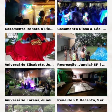
Casamento Renata & Richard, Ubatuba-SP | DJ Serginho Brazil + Som (Cerimônia e Festa) + Iluminação Básica
Casamento Diana & Léo, Socorro-SP | DJ Serginho Brazil + Som (Cerimônia e Festa) + Iluminação
Aniversário Elisabete, Jundiaí-SP | DJ Serginho Brazil + Som
Recreação, Jundiaí-SP | Neve Artificial
Aniversário Lorena, Jundiaí-SP | Máquina de Neve
Réveillon O Recanto, Serra Negra-SP | DJ Serginho Brazil + Som + Iluminação + Pista LED Paris