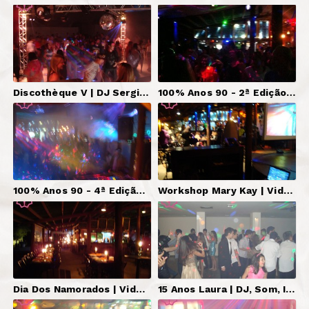
Discothèque V | DJ Serginho Brasil, Som, Iluminação, Telões.
100% Anos 90 - 2ª Edição | DJs, Som, Iluminação, Telão.
100% Anos 90 - 4ª Edição | DJs, Som, Iluminação, Telão.
Workshop Mary Kay | Video Lounge YesterDJays
Dia Dos Namorados | Video Lounge YesterDJays
15 Anos Laura | DJ, Som, Iluminação, Telão, Mestre de Cerimônias.