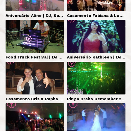
Aniversário Aline | DJ, Som, Iluminação, Telão, Pista Quadriculada.
Casamento Fabiana & Luciano | DJ, Som, Iluminação, Telão.
Food Truck Festival | DJ Serginho Brazil.
Aniversário Kathleen | DJ, Som, Iluminação, Piso Interativo, Iluminação Decorativa.
Casamento Cris & Rapha | DJ, Som, Iluminação, Telão.
Pingo Brabo Remember 2015 | DJ Serginho Brazil, Telões.