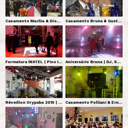
Casamento Marília & Diogo, São Roque-SP | DJ Serginho Brazil, Som (Cerimônia e Festa), Iluminação, Telão, Piso Interativo.
Casamento Bruna & Gustavo, Jundiaí-SP | DJ, Som, Iluminação, Pista X.
Formatura INATEL | Piso Interativo YesterDJays
Aniversário Bruna | DJ, Som, Iluminação, Telão, Vinil Quadriculado.
Réveillon Orypaba 2015 | Pìsta em X, Iluminação, Operador.
Casamento Polliani & Ernesto | DJ, Som, Iluminação, Telão, Pista Quadriculada.