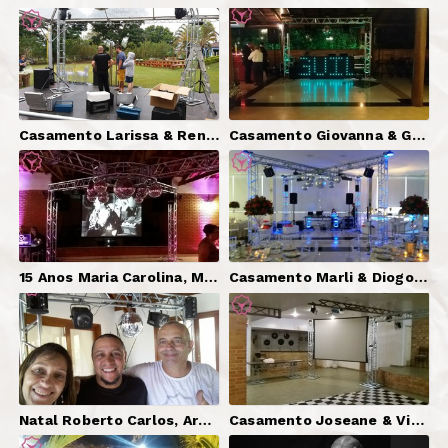
Casamento Larissa & Renato, Bragança Paulista-SP | DJ Serginho Brazil + Som (Cerimônia e Festa) + 2 Telões + Pista X + Cortina LED Gráfica
Casamento Giovanna & Guilherme, Louveira-SP | DJ Serginho Brazil + Som + Iluminação + Projetor + Iluminação Decorativa + Cortina LED Gráfica
15 Anos Maria Carolina, Monte Alegre do Sul-SP | DJ Serginho Brazil + Som + Iluminação + Pista X + Telão + Iluminação Decorativa
Casamento Marli & Diogo, Jundiaí-SP | DJ Serginho Brazil + Som + Iluminação + Pista em X + Video Lounge (clipes)
Natal Roberto Carlos, Araras-SP | DJ Serginho Brazil, Som, Iluminação, Piso Interativo.
Casamento Joseane & Vinicius, Louveira-SP | DJ Serginho Brazil + Som (Cerimônia e Festa) + Iluminação + 2 Telões + Iluminação Cênica