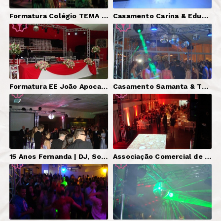
Formatura Colégio TEMA | DJ, Som, Iluminação, Mestre de Cerimônias.
Casamento Carina & Eduardo | DJ, Som, Iluminação.
Formatura EE João Apocalipse | DJs, Som, Iluminação, Mestre de Cerimônias.
Casamento Samanta & Thiago | DJ, Som, Iluminação.
15 Anos Fernanda | DJ, Som, Iluminação, Telão, Mestre de Cerimônias.
Associação Comercial de São Paulo | Piso Interativo