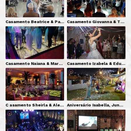
Casamento Beatrice & Paulo, Paulínia-SP | DJ Serginho Brazil + Som
Casamento Giovanna & Thiago, Jundiaí-SP | DJ Serginho Brazil + Som + Iluminação (Pista e Cênica)
Casamento Naiana & Marcelo, Vinhedo-SP | DJ Serginho Brazil + Som + Iluminação + Pista LED Paris GOLD
Casamento Izabela & Eduardo | DJ Serginho Brazil + Som + Pista X + Telão + Decorativas
C asamento Sheirla & Alex, Vinhedo-SP | DJ Serginho Brazil + Pista LED Paris GOLD + Iluminação Decorativa (Cerimônia e Festa) + Telão + Som (Cerimônia)
Aniversário Isabella, Jundiaí-SP | Neve Artificial