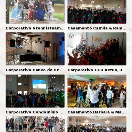
Corporativo Vtennisteam Sport Center, Jundiaí-SP | Neve Artificial
Casamento Camila & Ramon, Jundiaí-SP | DJ Guilherme Gaisler + Som + Iluminação + Telão
Corporativo Banco do Brasil S/A, São Paulo-SP | DJ Serginho Brazil + Som + Iluminação Básica
Corporativo CCR Actua, Jundiaí-SP | Neve Artificial
Corporativo Condomínio Practice, Jundiaí-SP | Neve Artificial + Projeção
Casamento Barbara & Marcio | DJ Serginho Brazil + Som (Cerimônia e Festa) + Iluminação (Pista e Cênica) + Telão + Pista LED Paris